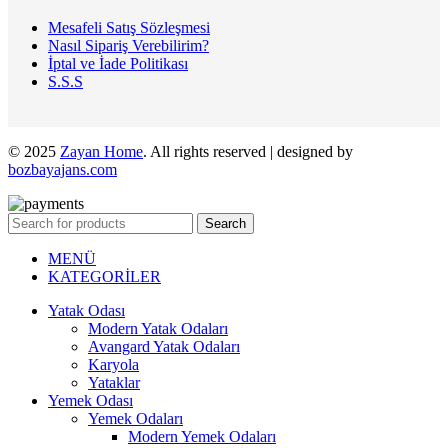
Mesafeli Satış Sözleşmesi
Nasıl Sipariş Verebilirim?
İptal ve İade Politikası
S.S.S
© 2025
Zayan Home
. All rights reserved | designed by
bozbayajans.com
Search
MENÜ
KATEGORİLER
Yatak Odası
Modern Yatak Odaları
Avangard Yatak Odaları
Karyola
Yataklar
Yemek Odası
Yemek Odaları
Modern Yemek Odaları