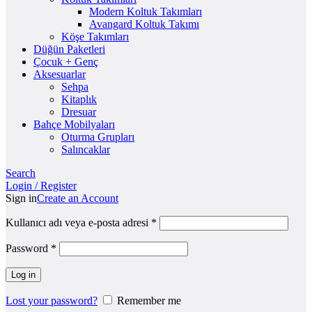
Modern Koltuk Takımları
Avangard Koltuk Takımı
Köşe Takımları
Düğün Paketleri
Çocuk + Genç
Aksesuarlar
Sehpa
Kitaplık
Dresuar
Bahçe Mobilyaları
Oturma Grupları
Salıncaklar
Search
Login / Register
Sign in
Create an Account
Kullanıcı adı veya e-posta adresi
*
Password
*
Log in
Lost your password?
Remember me