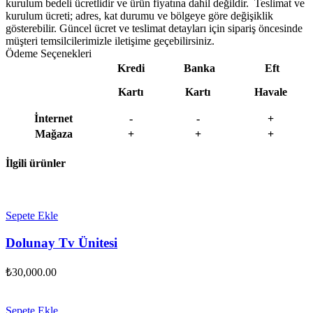
kurulum bedeli ücretlidir ve ürün fiyatına dahil değildir. ‎ Teslimat ve
kurulum ücreti; adres, kat durumu ve bölgeye göre değişiklik
gösterebilir. Güncel ücret ve teslimat detayları için sipariş öncesinde
müşteri temsilcilerimizle iletişime geçebilirsiniz.
Ödeme Seçenekleri
Kredi
Banka
Eft
Kartı
Kartı
Havale
İnternet
-
-
+
Mağaza
+
+
+
İlgili ürünler
Sepete Ekle
Dolunay Tv Ünitesi
₺
30,000.00
Sepete Ekle