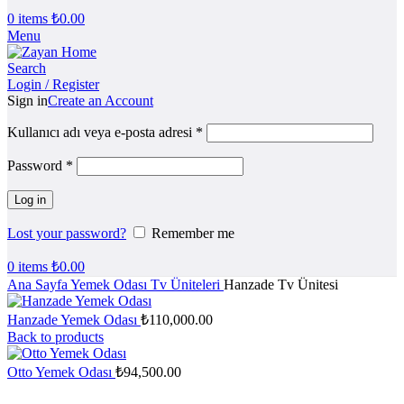
0
items
₺
0.00
Menu
Search
Login / Register
Sign in
Create an Account
Kullanıcı adı veya e-posta adresi
*
Password
*
Log in
Lost your password?
Remember me
0
items
₺
0.00
Ana Sayfa
Yemek Odası
Tv Üniteleri
Hanzade Tv Ünitesi
Hanzade Yemek Odası
₺
110,000.00
Back to products
Otto Yemek Odası
₺
94,500.00