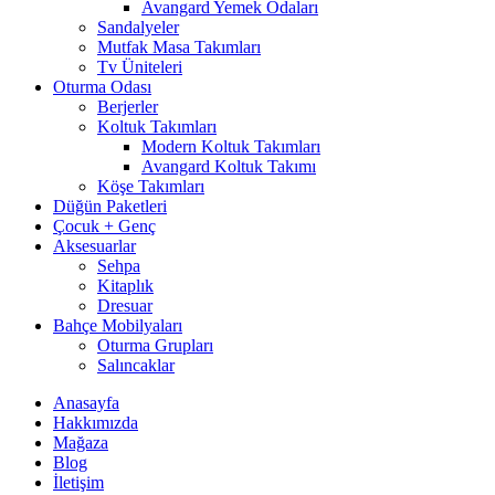
Avangard Yemek Odaları
Sandalyeler
Mutfak Masa Takımları
Tv Üniteleri
Oturma Odası
Berjerler
Koltuk Takımları
Modern Koltuk Takımları
Avangard Koltuk Takımı
Köşe Takımları
Düğün Paketleri
Çocuk + Genç
Aksesuarlar
Sehpa
Kitaplık
Dresuar
Bahçe Mobilyaları
Oturma Grupları
Salıncaklar
Anasayfa
Hakkımızda
Mağaza
Blog
İletişim