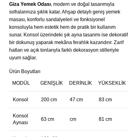
Giza Yemek Odası
, modern ve doğal tasarımıyla
sofralarınıza şıklık katar. Ahşap detaylı geniş yemek
masası, konforlu sandalyeleri ve fonksiyonel
konsoluyla hem estetik hem de pratik bir kullanım
sunar. Konsol üzerindeki şık ayna tasarımı ise dekoratif
bir dokunuş yaparak mekâna ferahlık kazandırır. Zarif
hatları ve açık tonlarıyla farklı dekorasyon stilleriyle
uyum sağlar.
Ürün Boyutları
MODÜL
GENIŞLIK
DERINLIK
YÜKSEKLIK
Konsol
200 cm
47 cm
83 cm
Konsol
63 cm
cm
81 cm
Aynası