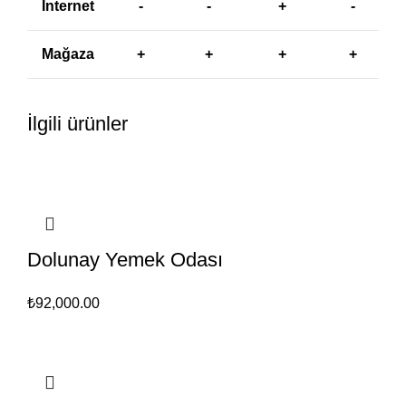
İnternet
-
-
+
-
Mağaza
+
+
+
+
İlgili ürünler
Dolunay Yemek Odası
₺
92,000.00