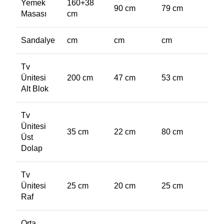
Yemek
160+38
90 cm
79 cm
Masası
cm
Sandalye
cm
cm
cm
Tv
Ünitesi
200 cm
47 cm
53 cm
Alt Blok
Tv
Ünitesi
35 cm
22 cm
80 cm
Üst
Dolap
Tv
Ünitesi
25 cm
20 cm
25 cm
Raf
Orta