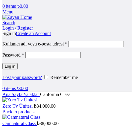
0
items
₺
0.00
Menu
Search
Login / Register
Sign in
Create an Account
Kullanıcı adı veya e-posta adresi
*
Password
*
Log in
Lost your password?
Remember me
0
items
₺
0.00
Ana Sayfa
Yataklar
California Class
Zero Tv Ünitesi
₺
34,000.00
Back to products
Camnatural Class
₺
38,000.00