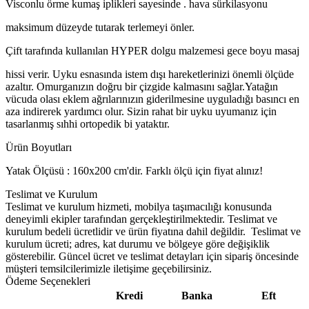
Visconlu örme kumaş iplikleri sayesinde . hava sürkilasyonu
maksimum düzeyde tutarak terlemeyi önler.
Çift tarafında kullanılan HYPER dolgu malzemesi gece boyu masaj
hissi verir. Uyku esnasında istem dışı hareketlerinizi önemli ölçüde
azaltır. Omurganızın doğru bir çizgide kalmasını sağlar.Yatağın
vücuda olası eklem ağrılarınızın giderilmesine uyguladığı basıncı en
aza indirerek yardımcı olur. Sizin rahat bir uyku uyumanız için
tasarlanmış sıhhi ortopedik bi yataktır.
Ürün Boyutları
Yatak Ölçüsü : 160x200 cm'dir. Farklı ölçü için fiyat alınız!
Teslimat ve Kurulum
Teslimat ve kurulum hizmeti, mobilya taşımacılığı konusunda
deneyimli ekipler tarafından gerçekleştirilmektedir. Teslimat ve
kurulum bedeli ücretlidir ve ürün fiyatına dahil değildir. ‎ Teslimat ve
kurulum ücreti; adres, kat durumu ve bölgeye göre değişiklik
gösterebilir. Güncel ücret ve teslimat detayları için sipariş öncesinde
müşteri temsilcilerimizle iletişime geçebilirsiniz.
Ödeme Seçenekleri
Kredi
Banka
Eft