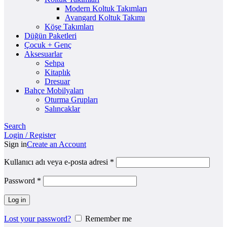
Modern Koltuk Takımları
Avangard Koltuk Takımı
Köşe Takımları
Düğün Paketleri
Çocuk + Genç
Aksesuarlar
Sehpa
Kitaplık
Dresuar
Bahçe Mobilyaları
Oturma Grupları
Salıncaklar
Search
Login / Register
Sign in
Create an Account
Kullanıcı adı veya e-posta adresi
*
Password
*
Log in
Lost your password?
Remember me