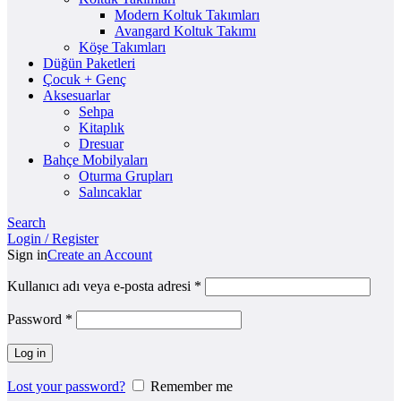
Modern Koltuk Takımları
Avangard Koltuk Takımı
Köşe Takımları
Düğün Paketleri
Çocuk + Genç
Aksesuarlar
Sehpa
Kitaplık
Dresuar
Bahçe Mobilyaları
Oturma Grupları
Salıncaklar
Search
Login / Register
Sign in
Create an Account
Kullanıcı adı veya e-posta adresi
*
Password
*
Log in
Lost your password?
Remember me