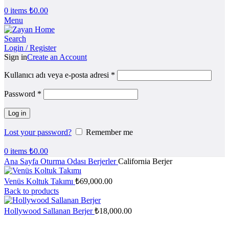
0
items
₺
0.00
Menu
Search
Login / Register
Sign in
Create an Account
Kullanıcı adı veya e-posta adresi
*
Password
*
Log in
Lost your password?
Remember me
0
items
₺
0.00
Ana Sayfa
Oturma Odası
Berjerler
California Berjer
Venüs Koltuk Takımı
₺
69,000.00
Back to products
Hollywood Sallanan Berjer
₺
18,000.00