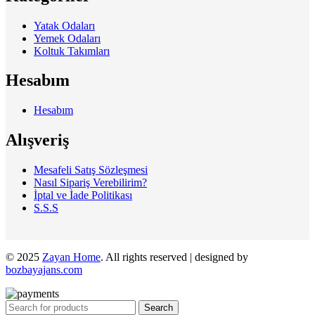
Yatak Odaları
Yemek Odaları
Koltuk Takımları
Hesabım
Hesabım
Alışveriş
Mesafeli Satış Sözleşmesi
Nasıl Sipariş Verebilirim?
İptal ve İade Politikası
S.S.S
© 2025
Zayan Home
. All rights reserved | designed by
bozbayajans.com
Search