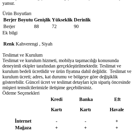
yansır.
Ürün Boyutları
Berjer Boyutu
Genişlik
Yükseklik
Derinlik
Berjer
88
72
90
Ek bilgi
Renk
Kahverengi
,
Siyah
Teslimat ve Kurulum
Teslimat ve kurulum hizmeti, mobilya taşımacılığı konusunda
deneyimli ekipler tarafından gerçekleştirilmektedir. Teslimat ve
kurulum bedeli ücretlidir ve ürün fiyatına dahil değildir. ‎ Teslimat ve
kurulum ücreti; adres, kat durumu ve bölgeye göre değişiklik
gösterebilir. Güncel ücret ve teslimat detayları için sipariş öncesinde
müşteri temsilcilerimizle iletişime geçebilirsiniz.
Ödeme Seçenekleri
Kredi
Banka
Eft
Kartı
Kartı
Havale
İnternet
-
-
+
Mağaza
+
+
+