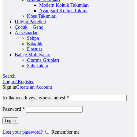
Modern Koltuk Takımları
Avangard Koltuk Takımı
Köşe Takımları
Düğün Paketleri
Çocuk + Genç
Aksesuarlar
Sehpa
Kitaplık
Dresuar
Bahçe Mobilyaları
Oturma Grupları
Salıncaklar
Search
Login / Register
Sign in
Create an Account
Kullanıcı adı veya e-posta adresi
*
Password
*
Log in
Lost your password?
Remember me