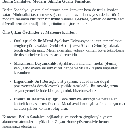
Berlin Sandalye: Modern Şıklığın Güçlü Temsilcisi
Berlin Sandalye, yaşam alanlarınıza hem karakter hem de üstün konfor
katar. Minimalist tasarımı ve sağlam metal aksamları sayesinde her türlü
modern masayla kusursuz bir uyum yakalar.
Böylece
, yemek odanızda hem
düzenli hem de prestijli bir görünüm oluşturursunuz.
Öne Çıkan Özellikler ve Malzeme Kalitesi:
Özelleştirilebilir Metal Ayaklar:
Dekorasyonunuzun tamamlayıcı
rengine göre ayakları
Gold (Altın)
veya
Silver (Gümüş)
olarak
tercih edebilirsiniz. Metal aksamlar, yüksek kaliteli boya teknolojisi
ile dış darbelere karşı ekstra dirençlidir.
Maksimum Dayanıklılık:
Ayaklarda kullanılan
metal (demir)
yapı, sandalyeye sarsılmaz bir denge ve yüksek taşıma kapasitesi
kazandırır.
Ergonomik Sırt Desteği:
Sırt yapısını, vücudunuzu doğal
pozisyonunda destekleyecek şekilde tasarladık.
Bu sayede
, uzun
akşam yemeklerinde bile yorgunluk hissetmezsiniz.
Premium Döşeme İşçiliği:
Leke tutmaya dirençli ve nefes alan
kaliteli kumaşlar tercih ettik. Metal ayakların ışıltısı ile kumaşın mat
zarafeti şık bir kontrast oluşturur.
Kısacası
, Berlin Sandalye; sağlamlığı ve modern çizgileriyle yaşam
alanınızın atmosferini yükseltir. Zayan Home güvencesiyle hemen
siparişinizi oluşturun!