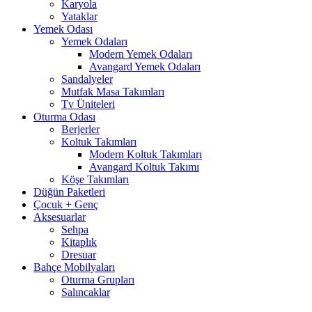
Karyola
Yataklar
Yemek Odası
Yemek Odaları
Modern Yemek Odaları
Avangard Yemek Odaları
Sandalyeler
Mutfak Masa Takımları
Tv Üniteleri
Oturma Odası
Berjerler
Koltuk Takımları
Modern Koltuk Takımları
Avangard Koltuk Takımı
Köşe Takımları
Düğün Paketleri
Çocuk + Genç
Aksesuarlar
Sehpa
Kitaplık
Dresuar
Bahçe Mobilyaları
Oturma Grupları
Salıncaklar