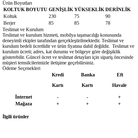
Ürün Boyutları
KOLTUK BOYUTU
GENİŞLİK
YÜKSEKLİK
DERİNLİK
Koltuk
230
75
90
Berjer
85
85
78
Teslimat ve Kurulum
Teslimat ve kurulum hizmeti, mobilya taşımacılığı konusunda
deneyimli ekipler tarafından gerçekleştirilmektedir. Teslimat ve
kurulum bedeli ücretlidir ve ürün fiyatına dahil değildir. ‎ Teslimat ve
kurulum ücreti; adres, kat durumu ve bölgeye göre değişiklik
gösterebilir. Güncel ücret ve teslimat detayları için sipariş öncesinde
müşteri temsilcilerimizle iletişime geçebilirsiniz.
Ödeme Seçenekleri
Kredi
Banka
Eft
Kartı
Kartı
Havale
İnternet
-
-
+
Mağaza
+
+
+
İlgili ürünler