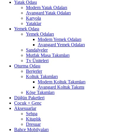
Yatak Odası
Modern Yatak Odaları
Avangard Yatak Odaları
Karyola
Yataklar
Yemek Odası
Yemek Odaları
Modern Yemek Odaları
Avangard Yemek Odaları
Sandalyeler
Mutfak Masa Takımları
Tv Üniteleri
Oturma Odası
Berjerler
Koltuk Takımları
Modern Koltuk Takımları
Avangard Koltuk Takımı
Köşe Takımları
Düğün Paketleri
Çocuk + Genç
Aksesuarlar
Sehpa
Kitaplık
Dresuar
Bahçe Mobilyaları