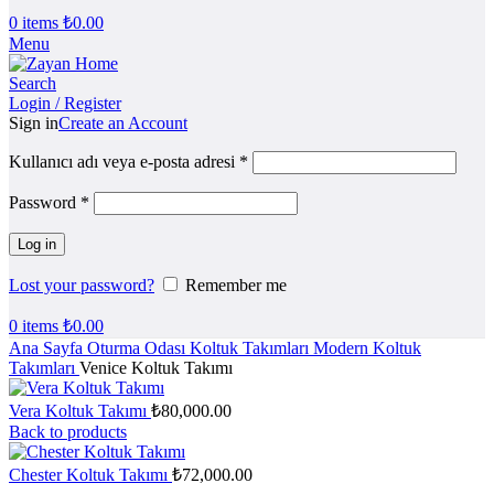
0
items
₺
0.00
Menu
Search
Login / Register
Sign in
Create an Account
Kullanıcı adı veya e-posta adresi
*
Password
*
Log in
Lost your password?
Remember me
0
items
₺
0.00
Ana Sayfa
Oturma Odası
Koltuk Takımları
Modern Koltuk
Takımları
Venice Koltuk Takımı
Vera Koltuk Takımı
₺
80,000.00
Back to products
Chester Koltuk Takımı
₺
72,000.00