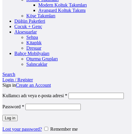
Modern Koltuk Takımları
Avangard Koltuk Takımı
Köşe Takımları
Düğün Paketleri
Çocuk + Genç
Aksesuarlar
Sehpa
Kitaplık
Dresuar
Bahçe Mobilyaları
Oturma Grupları
Salıncaklar
Search
Login / Register
Sign in
Create an Account
Kullanıcı adı veya e-posta adresi
*
Password
*
Log in
Lost your password?
Remember me